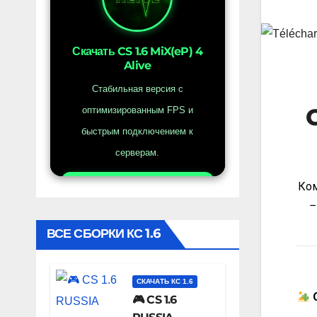
Скачать CS 1.6 MiX(eP) 4
Alive
Стабильная версия с
оптимизированным FPS и
быстрым подключением к
серверам.
Ко
Открыть CS 1.6 MiX(eP) 4
Alive
ВСЕ СБОРКИ КС 1.6
СКАЧАТЬ КС 1.6
🎮 CS 1.6