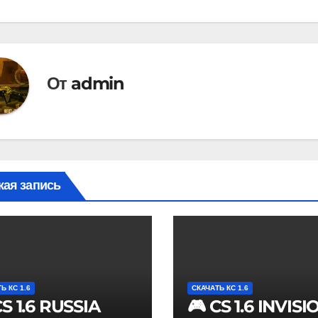
От
admin
ая запись
Ь КС 1.6
СКАЧАТЬ КС 1.6
CS 1.6 RUSSIA
🎮 CS 1.6 INVISI