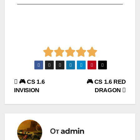
🎮 CS 1.6
🎮 CS 1.6 RED
INVISION
DRAGON
От
admin